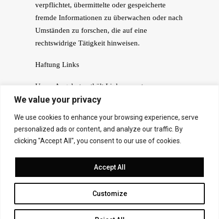
verpflichtet, übermittelte oder gespeicherte
fremde Informationen zu überwachen oder nach
Umständen zu forschen, die auf eine
rechtswidrige Tätigkeit hinweisen.
Haftung Links
Unser Angebot enthält Links zu externen
We value your privacy
Websites Dritter, auf deren Inhalte wir keinen
Einfluss haben. Deshalb können wir für diese
We use cookies to enhance your browsing experience, serve
fremden Inhalte auch keine Gewähr
personalized ads or content, and analyze our traffic. By
übernehmen. Für die Inhalte der verlinkten
clicking "Accept All", you consent to our use of cookies.
Seiten ist stets der jeweilige Anbieter oder
Betreiber der Seiten verantwortlich.
Accept All
Customize